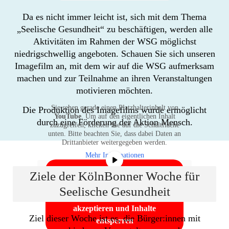
Da es nicht immer leicht ist, sich mit dem Thema
„Seelische Gesundheit“ zu beschäftigen, werden alle
Aktivitäten im Rahmen der WSG möglichst
niedrigschwellig angeboten. Schauen Sie sich unseren
Imagefilm an, mit dem wir auf die WSG aufmerksam
machen und zur Teilnahme an ihren Veranstaltungen
motivieren möchten.
Sie sehen gerade einen Platzhalterinhalt von
Die Produktion des Imagefilms wurde ermöglicht
YouTube
. Um auf den eigentlichen Inhalt
durch eine Förderung der Aktion Mensch.
zuzugreifen, klicken Sie auf die Schaltfläche
unten. Bitte beachten Sie, dass dabei Daten an
Drittanbieter weitergegeben werden.
Mehr Informationen
Inhalt entsperren
Ziele der KölnBonner Woche für
Seelische Gesundheit
Erforderlichen Service
akzeptieren und Inhalte
Ziel dieser Woche ist es, die Bürger:innen mit
entsperren