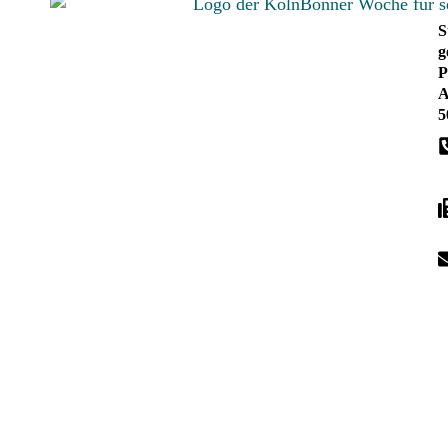
S
g
P
A
5