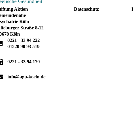
tiftung Aktion
Datenschutz
emeindenahe
sychatrie Köln
lteburger Straße 8-12
0678 Köln
0221 - 33 94 222
01520 90 93 519
0221 - 33 94 170
info@agp-koeln.de