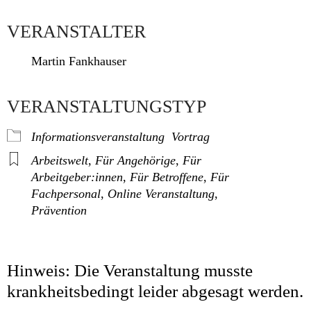
ICS herunterladen
Google Kalender
iCalendar
Office 365
Outlook Live
VERANSTALTER
Martin Fankhauser
VERANSTALTUNGSTYP
Informationsveranstaltung
Vortrag
Arbeitswelt
,
Für Angehörige
,
Für
Arbeitgeber:innen
,
Für Betroffene
,
Für
Fachpersonal
,
Online Veranstaltung
,
Prävention
Hinweis: Die Veranstaltung musste
krankheitsbedingt leider abgesagt werden.