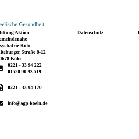
tiftung Aktion
Datenschutz
emeindenahe
sychatrie Köln
lteburger Straße 8-12
0678 Köln
0221 - 33 94 222
01520 90 93 519
0221 - 33 94 170
info@agp-koeln.de