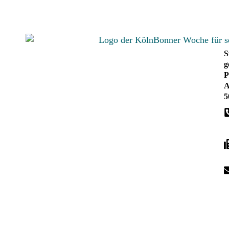
S
g
P
A
5